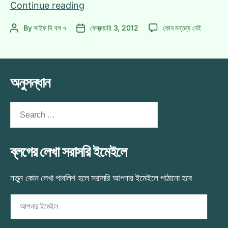
মুভি
Continue reading
রিভিউ:
মুভি
By
সাইফ দি বস ৭
ফেব্রুয়ারি 3, 2012
কোন মন্তব্য নেই
Post
Post
#১
রিভিউ:
author
date
#১
এ
অনুসন্ধান
Search
for:
ব্লগের লেখা সরাসরি ইমেইলে
নতুন কোন লেখা পাবলিশ হলে সরাসরি আপনার ইমেইলে পাঠানো হবে
আপনার
ইমেইল