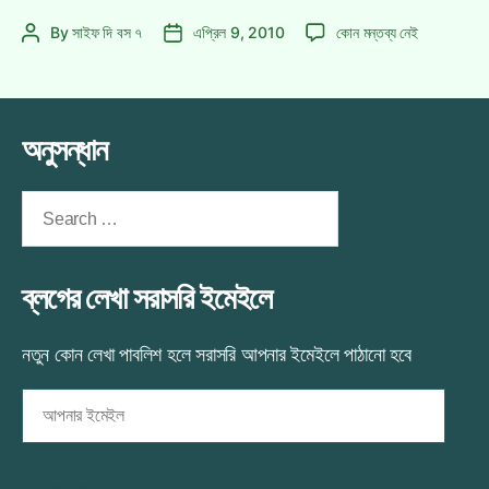
চার্জার্সের
ডেকান
By
সাইফ দি বস ৭
এপ্রিল 9, 2010
কোন মন্তব্য নেই
Post
Post
জয়!
চার্জার্সের
author
date
জয়!
এ
অনুসন্ধান
Search
for:
ব্লগের লেখা সরাসরি ইমেইলে
নতুন কোন লেখা পাবলিশ হলে সরাসরি আপনার ইমেইলে পাঠানো হবে
আপনার
ইমেইল