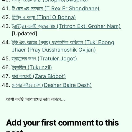
টি রেক্স এর সন্ধানে (T Rex Er Shondhane)
তিন্নি ও বন্যা (Tinni O Bonna)
ট্রাইট্রন একটি গ্রহের নাম (Tritron Ekti Groher Nam)
[Updated]
টুকি এবং ঝায়ের (প্রায়) দুঃসাহসিক অভিযান (Tuki Ebong
Jhaer (Pray Dusshahoshik Ovijan)
ত্রাতুলের জগৎ (Tratuler Jogot)
টুকুনজিল (Tukunzil)
যারা বায়োবট (Zara Biobot)
দেশের বাইরে দেশ (Desher Baire Desh)
আশা করছি আপনাদের ভাল লাগবে…
Add your first comment to this