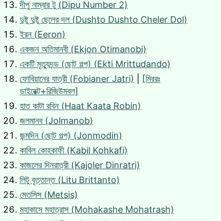
দীপু নাম্বার টু (Dipu Number 2)
দুষ্টু দুষ্টু ছেলের দল (Dushto Dushto Cheler Dol)
ইরন (Eeron)
একজন অতিমানবী (Ekjon Otimanobi)
একটি মৃত্যুদন্ড (ছোট গল্প) (Ekti Mrittudando)
ফোবিয়ানের যাত্রী (Fobianer Jatri)
|
[মিররঃ
ডাইরেক্ট+রিজিউমবল]
হাত কাটা রবিন (Haat Kaata Robin)
জলমানব (Jolmanob)
জন্মদিন (ছোট গল্প) (Jonmodin)
কাবিল কোহকাফী (Kabil Kohkafi)
কাজলের দিনরাত্রী (Kajoler Dinratri)
লিটু বৃত্তান্ত (Litu Brittanto)
মেতসিস (Metsis)
মহাকাসে মহাত্রাস (Mohakashe Mohatrash)