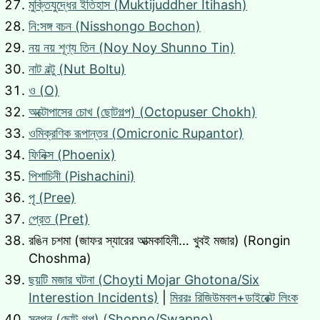
মুক্তিযুদ্ধের ইতিহাস (Muktijuddher Itihash)
নি:সঙ্গ বচন (Nisshongo Bochon)
নয় নয় শূণ্য তিন (Noy Noy Shunno Tin)
নাট বল্টু (Nut Boltu)
ও (O)
অক্টোপাসের চোখ (ছোটগল্প) (Octopuser Chokh)
ওমিক্রণিক রূপান্তর (Omicronic Rupantor)
ফিনিক্স (Phoenix)
পিশাচিনী (Pishachini)
পৃ (Pree)
প্রেত (Pret)
রঙিন চশমা (জাফর স্যারের আত্মকাহিনী… খুবই মজার) (Rongin
Choshma)
ছয়টি মজার ঘটনা (Choyti Mojar Ghotona/Six
Interestion Incidents)
|
মিররঃ রিজিউমবল+ডাইরেক্ট লিংক
স্বপ্ন (ছোট গল্প) (Shopno/Swapno)