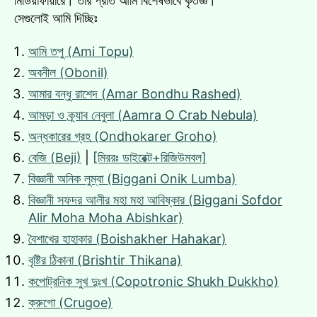
মিডিয়াফায়ারে। তার প্রতি আমি বিশেষভাবে কৃতজ্ঞ।
সেগুলোই আমি দিচ্ছিঃ
আমি তপু (Ami Topu)
অবনীল (Obonil)
আমার বন্ধু রাশেদ (Amar Bondhu Rashed)
আমড়া ও ক্র্যাব নেবুলা (Aamra O Crab Nebula)
অন্ধকারের গ্রহ (Ondhokarer Groho)
বেজি (Beji)
|
[মিররঃ ডাইরেক্ট+রিজিউমবল]
বিজ্ঞানী অনিক লুম্বা (Biggani Onik Lumba)
বিজ্ঞানী সফদর আলীর মহা মহা আবিষ্কার (Biggani Sofdor
Alir Moha Moha Abishkar)
বৈশাখের হাহাকার (Boishakher Hahakar)
বৃষ্টির ঠিকানা (Brishtir Thikana)
কপোট্রনিক সুখ দুঃখ (Copotronic Shukh Dukkho)
ক্রুগো (Crugoe)