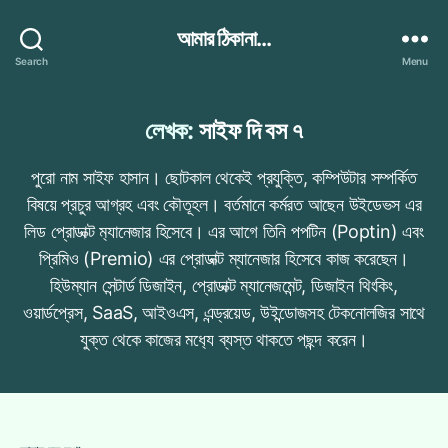
আমার ঠিকানা...
Search
Menu
লেখক:
সাইফ দি বস ৭
পুরো নাম সাইফ হাসান। ছোটকাল থেকেই প্রযুক্তি, কম্পিউটার সম্পর্কিত
বিষয়ে প্রচুর আগ্রহ এবং কৌতূহল। বর্তমানে কর্মরত আছেন উইডেভস এর
লিড প্রোডাক্ট ম‍্যানেজার হিসেবে। এর আগে তিনি পপটিন (Poptin) এবং
প্রিমিও (Premio) এর প্রোডাক্ট ম্যানেজার হিসেবে কাজ করেছেন।
হিউম্যান সেন্টার্ড ডিজাইন, প্রোডাক্ট ম্যানেজমেন্ট, ডিজাইন থিংকিং,
ওয়ার্ডপ্রেস, SaaS, আইওএস, এন্ড্রয়েড, উইন্ডোজসহ টেকনোলজির সাথে
যুক্ত থেকে কাজের মধ‍্যে ব্যস্ত থাকতে পছন্দ করেন।
Categories