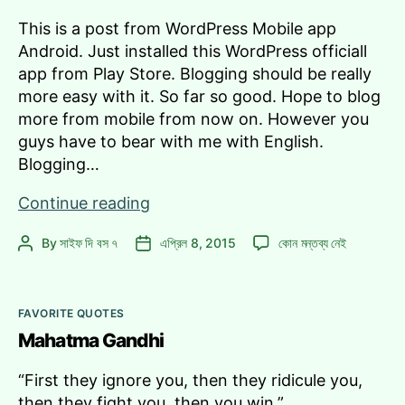
This is a post from WordPress Mobile app
Android. Just installed this WordPress officiall
app from Play Store. Blogging should be really
more easy with it. So far so good. Hope to blog
more from mobile from now on. However you
guys have to bear with me with English.
Blogging…
Hi
Continue reading
from
Hi
By
সাইফ দি বস ৭
এপ্রিল 8, 2015
কোন মন্তব্য নেই
Post
Post
WordPress
from
author
date
app
WordPress
for
app
Categories
Android!
FAVORITE QUOTES
for
Mahatma Gandhi
Android!
এ
“First they ignore you, then they ridicule you,
then they fight you, then you win.”