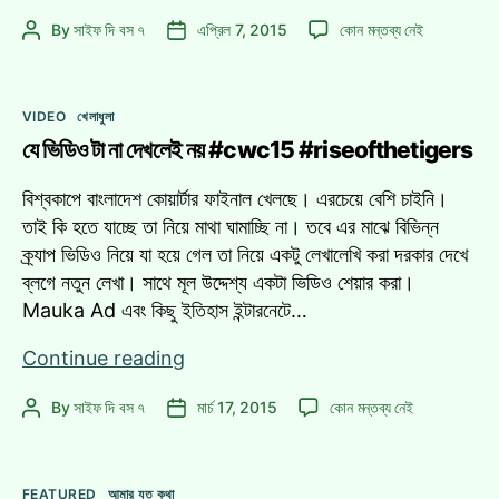
থিম
নতুন
By
সাইফ দি বস ৭
এপ্রিল 7, 2015
কোন মন্তব্য নেই
Post
Post
–
থিম
author
date
নতুন
–
পথচলা
নতুন
Categories
–
VIDEO
খেলাধুলা
পথচলা
২০১৫
যে ভিডিও টা না দেখলেই নয় #cwc15 #riseofthetigers
–
২০১৫
|
|
বিশ্বকাপে বাংলাদেশ কোয়ার্টার ফাইনাল খেলছে। এরচেয়ে বেশি চাইনি।
অনাকাঙ্ক্ষিত
অনাকাঙ্ক্ষিত
তাই কি হতে যাচ্ছে তা নিয়ে মাথা ঘামাচ্ছি না। তবে এর মাঝে বিভিন্ন
ইমেইলের
ইমেইলের
ক্র্যাপ ভিডিও নিয়ে যা হয়ে গেল তা নিয়ে একটু লেখালেখি করা দরকার দেখে
জন্য
জন্য
ব্লগে নতুন লেখা। সাথে মূল উদ্দেশ্য একটা ভিডিও শেয়ার করা।
দু:খিত
দু:খিত
Mauka Ad এবং কিছু ইতিহাস ইন্টারনেটে…
এ
যে
Continue reading
ভিডিও
যে
By
সাইফ দি বস ৭
মার্চ 17, 2015
কোন মন্তব্য নেই
Post
Post
টা
ভিডিও
author
date
না
টা
দেখলেই
না
Categories
নয়
FEATURED
আমার যত কথা