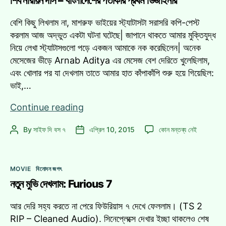
শিব নারায়ন দাস – বাংলাদেশের পতাকার প্রথম ডিজাইনার
–
Developer
Developer
বেশি কিছু লিখলাম না, মাশরুফ ভাইয়ের স্ট্যাটাসটা সরাসরি কপি-পেস্ট
Conference
Conference
করলাম আজ অদ্ভুত একটা ঘটনা ঘটেছে| জাপানে থাকতে আমার মুক্তিযুদ্ধ
–
–
নিয়ে লেখা স্ট্যাটাসগুলো পড়ে একজন আমাকে নক করেছিলেন| অনেক
Concert
Concert
মেসেজের ভীড়ে Arnab Aditya এর মেসেজ বেশ দেরিতে খুলেছিলাম,
|
|
এবং খোলার পর যা দেখলাম তাতে আমার হাত কাঁপাকাঁপি শুরু হয়ে গিয়েছিল:
Thoughts
Thoughts
এ
ভাই,…
শিব
Continue reading
নারায়ন
শিব
By
সাইফ দি বস ৭
এপ্রিল 10, 2015
কোন মন্তব্য নেই
Post
Post
দাস
নারায়ন
author
date
–
দাস
বাংলাদেশের
–
Categories
পতাকার
MOVIE
বিনোদন জগৎ
বাংলাদেশের
প্রথম
নতুন মুভি দেখলাম: Furious 7
পতাকার
প্রথম
ডিজাইনার
ডিজাইনার
আর দেরি সহ্য করতে না পেরে ফিউরিয়াস ৭ দেখে ফেললাম। (TS 2
এ
RIP – Cleaned Audio). সিনেপ্লেক্সে দেখার ইচ্ছা থাকলেও শেষ