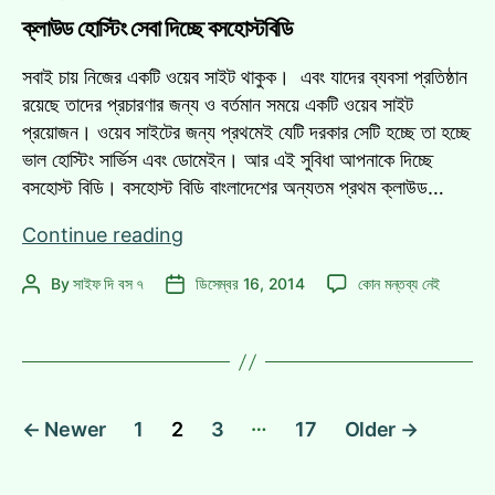
দেখলেই
#cwc15
ক্লাউড হোস্টিং সেবা দিচ্ছে বসহোস্টবিডি
নয়
#cwc15
#riseofthetigers
#riseofthetigers
সবাই চায় নিজের একটি ওয়েব সাইট থাকুক। এবং যাদের ব্যবসা প্রতিষ্ঠান
এ
রয়েছে তাদের প্রচারণার জন্য ও বর্তমান সময়ে একটি ওয়েব সাইট
প্রয়োজন। ওয়েব সাইটের জন্য প্রথমেই যেটি দরকার সেটি হচ্ছে তা হচ্ছে
ভাল হোস্টিং সার্ভিস এবং ডোমেইন। আর এই সুবিধা আপনাকে দিচ্ছে
বসহোস্ট বিডি। বসহোস্ট বিডি বাংলাদেশের অন্যতম প্রথম ক্লাউড…
ক্লাউড
Continue reading
হোস্টিং
ক্লাউড
By
সাইফ দি বস ৭
ডিসেম্বর 16, 2014
কোন মন্তব্য নেই
Post
Post
সেবা
হোস্টিং
author
date
দিচ্ছে
সেবা
বসহোস্টবিডি
দিচ্ছে
বসহোস্টবিডি
এ
পোস্ট
…
←
Newer
1
2
3
17
Older
→
ন্যাভিগেশন