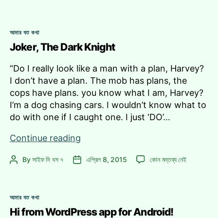
Rukh
author
date
Kal
Khan,
Ho
Kal
Categories
Na
আমার যত কথা
Ho
Ho
Joker, The Dark Knight
Na
Ho
এ
“Do I really look like a man with a plan, Harvey?
I don’t have a plan. The mob has plans, the
cops have plans. you know what I am, Harvey?
I’m a dog chasing cars. I wouldn’t know what to
do with one if I caught one. I just ‘DO’…
Joker,
Continue reading
The
Joker,
By
সাইফ দি বস ৭
এপ্রিল 8, 2015
কোন মন্তব্য নেই
Post
Post
Dark
The
author
date
Knight
Dark
Knight
Categories
আমার যত কথা
এ
Hi from WordPress app for Android!