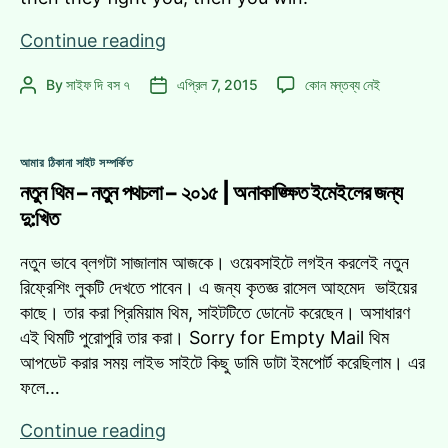
Mahatma
Continue reading
Gandhi
Mahatma
By
সাইফ দি বস ৭
এপ্রিল 7, 2015
কোন মন্তব্য নেই
Post
Post
Gandhi
author
date
এ
Categories
আমার ঠিকানা সাইট সম্পর্কিত
নতুন থিম – নতুন পথচলা – ২০১৫ | অনাকাঙ্ক্ষিত ইমেইলের জন্য
দু:খিত
নতুন ভাবে ব্লগটা সাজালাম আজকে। ওয়েবসাইটে লগইন করলেই নতুন
রিফ্রেশিং লুকটি দেখতে পাবেন। এ জন্য কৃতজ্ঞ রাসেল আহমেদ ভাইয়ের
কাছে। তার করা প্রিমিয়াম থিম, সাইটটিতে ডোনেট করেছেন। অসাধারণ
এই থিমটি পুরোপুরি তার করা। Sorry for Empty Mail থিম
আপডেট করার সময় লাইভ সাইটে কিছু ডামি ডাটা ইমপোর্ট করেছিলাম। এর
ফলে…
নতুন
Continue reading