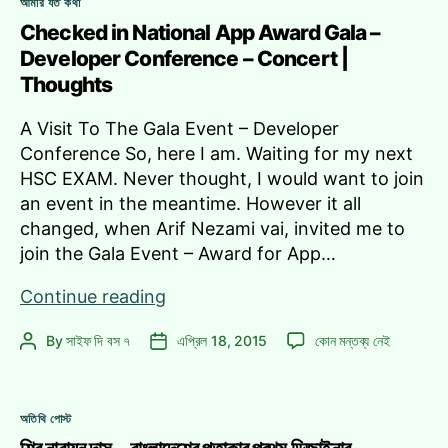
আমার যত কথা
Checked in National App Award Gala –
Developer Conference – Concert |
Thoughts
A Visit To The Gala Event – Developer
Conference So, here I am. Waiting for my next
HSC EXAM. Never thought, I would want to join
an event in the meantime. However it all
changed, when Arif Nezami vai, invited me to
join the Gala Event – Award for App…
Checked
Continue reading
in
Checked
By
সাইফ দি বস ৭
এপ্রিল 18, 2015
কোন মন্তব্য নেই
Post
Post
National
in
author
date
App
National
Award
App
Categories
Gala
অতিথি পোস্ট
Award
–
Gala