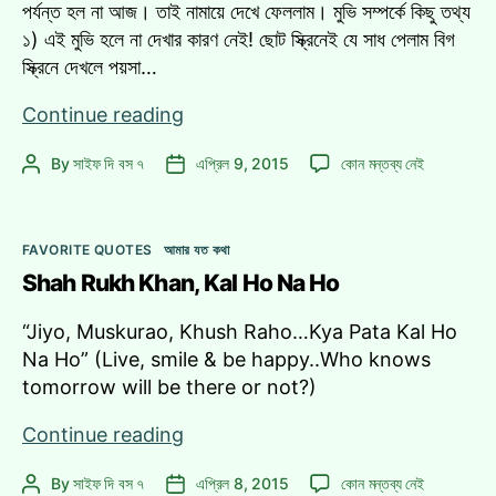
পর্যন্ত হল না আজ। তাই নামায়ে দেখে ফেললাম। মুভি সম্পর্কে কিছু তথ্য
১) এই মুভি হলে না দেখার কারণ নেই! ছোট স্ক্রিনেই যে সাধ পেলাম বিগ
স্ক্রিনে দেখলে পয়সা…
নতুন
Continue reading
মুভি
নতুন
By
সাইফ দি বস ৭
এপ্রিল 9, 2015
কোন মন্তব্য নেই
Post
Post
দেখলাম:
মুভি
author
date
Furious
দেখলাম:
7
Furious
Categories
FAVORITE QUOTES
আমার যত কথা
7
Shah Rukh Khan, Kal Ho Na Ho
এ
“Jiyo, Muskurao, Khush Raho…Kya Pata Kal Ho
Na Ho” (Live, smile & be happy..Who knows
tomorrow will be there or not?)
Shah
Continue reading
Rukh
Shah
By
সাইফ দি বস ৭
এপ্রিল 8, 2015
কোন মন্তব্য নেই
Post
Post
Khan,