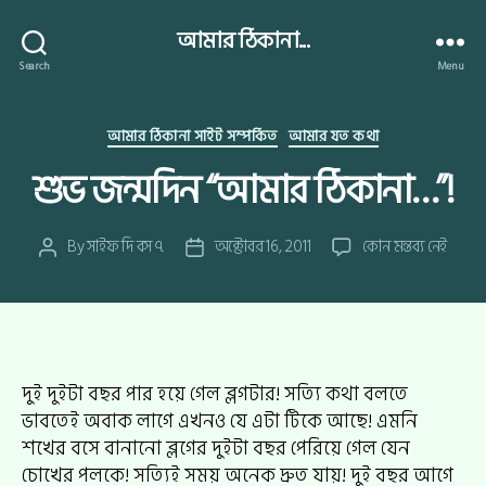
আমার ঠিকানা...
Search
Menu
Categories
আমার ঠিকানা সাইট সম্পর্কিত
আমার যত কথা
শুভ জন্মদিন “আমার ঠিকানা…”!
শুভ
By
সাইফ দি বস ৭
অক্টোবর 16, 2011
কোন মন্তব্য নেই
Post
Post
জন্মদিন
author
date
“আমার
ঠিকানা…”!
এ
দুই দুইটা বছর পার হয়ে গেল ব্লগটার! সত্যি কথা বলতে
ভাবতেই অবাক লাগে এখনও যে এটা টিকে আছে! এমনি
শখের বসে বানানো ব্লগের দুইটা বছর পেরিয়ে গেল যেন
চোখের পলকে! সত্যিই সময় অনেক দ্রুত যায়! দুই বছর আগে