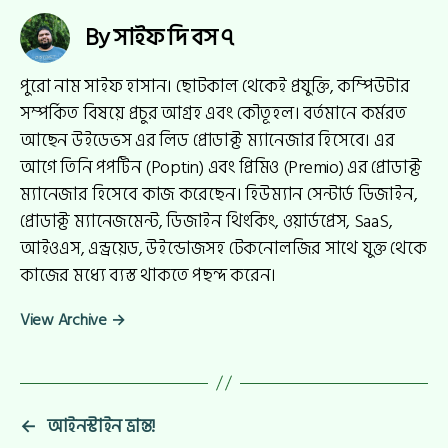
By সাইফ দি বস ৭
পুরো নাম সাইফ হাসান। ছোটকাল থেকেই প্রযুক্তি, কম্পিউটার
সম্পর্কিত বিষয়ে প্রচুর আগ্রহ এবং কৌতূহল। বর্তমানে কর্মরত
আছেন উইডেভস এর লিড প্রোডাক্ট ম‍্যানেজার হিসেবে। এর
আগে তিনি পপটিন (Poptin) এবং প্রিমিও (Premio) এর প্রোডাক্ট
ম্যানেজার হিসেবে কাজ করেছেন। হিউম্যান সেন্টার্ড ডিজাইন,
প্রোডাক্ট ম্যানেজমেন্ট, ডিজাইন থিংকিং, ওয়ার্ডপ্রেস, SaaS,
আইওএস, এন্ড্রয়েড, উইন্ডোজসহ টেকনোলজির সাথে যুক্ত থেকে
কাজের মধ‍্যে ব্যস্ত থাকতে পছন্দ করেন।
View Archive
→
←
আইনস্টাইন ভ্রান্ত!