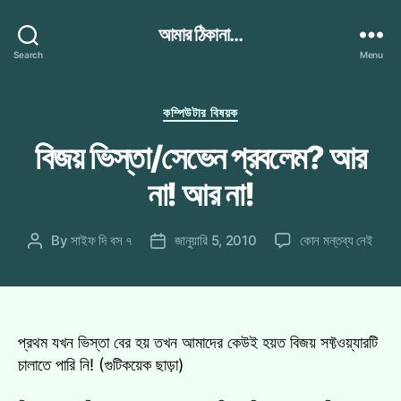
আমার ঠিকানা...
Search
Menu
Categories
কম্পিউটার বিষয়ক
বিজয় ভিস্তা/সেভেন প্রবলেম? আর
না! আর না!
বিজয়
By
সাইফ দি বস ৭
জানুয়ারি 5, 2010
কোন মন্তব্য নেই
Post
Post
ভিস্তা/
author
date
সেভেন
প্রবলেম?
আর
না!
প্রথম যখন ভিস্তা বের হয় তখন আমাদের কেউই হয়ত বিজয় সফ্টওয়্যারটি
আর
চালাতে পারি নি! (গুটিকয়েক ছাড়া)
না!
এ