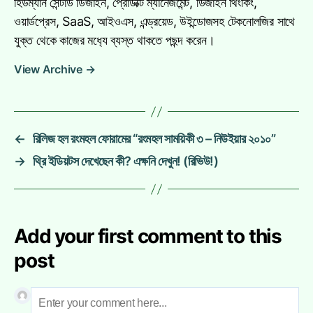
হিউম্যান সেন্টার্ড ডিজাইন, প্রোডাক্ট ম্যানেজমেন্ট, ডিজাইন থিংকিং,
ওয়ার্ডপ্রেস, SaaS, আইওএস, এন্ড্রয়েড, উইন্ডোজসহ টেকনোলজির সাথে
যুক্ত থেকে কাজের মধ‍্যে ব্যস্ত থাকতে পছন্দ করেন।
View Archive
→
←
রিলিজ হল রংমহল ফোরামের “রংমহল সাময়িকী ৩ – নিউইয়ার ২০১০”
→
থ্রি ইডিয়টস দেখেছেন কী? এক্ষনি দেখুন! (রিভিউ!)
Add your first comment to this
post