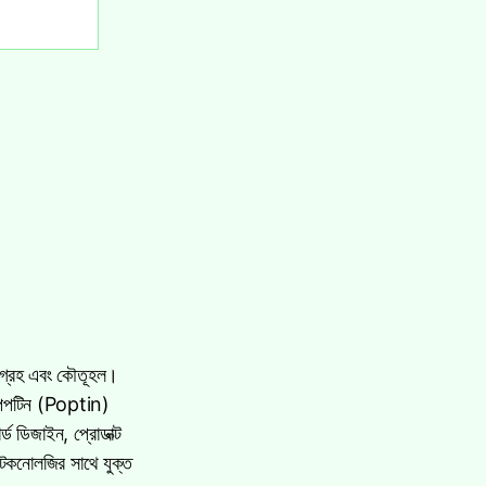
 আগ্রহ এবং কৌতূহল।
ি পপটিন (Poptin)
ড ডিজাইন, প্রোডাক্ট
টেকনোলজির সাথে যুক্ত