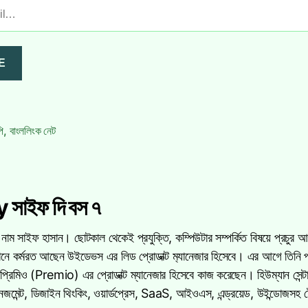
E
ি
,
বাংললিংক নেট
 সাইফ দি বস ৭
 নাম সাইফ হাসান। ছোটকাল থেকেই প্রযুক্তি, কম্পিউটার সম্পর্কিত বিষয়ে প্রচুর
মানে কর্মরত আছেন উইডেভস এর লিড প্রোডাক্ট ম‍্যানেজার হিসেবে। এর আগে তিন
প্রিমিও (Premio) এর প্রোডাক্ট ম্যানেজার হিসেবে কাজ করেছেন। হিউম্যান সেন্টার্
নেজমেন্ট, ডিজাইন থিংকিং, ওয়ার্ডপ্রেস, SaaS, আইওএস, এন্ড্রয়েড, উইন্ডোজসহ 