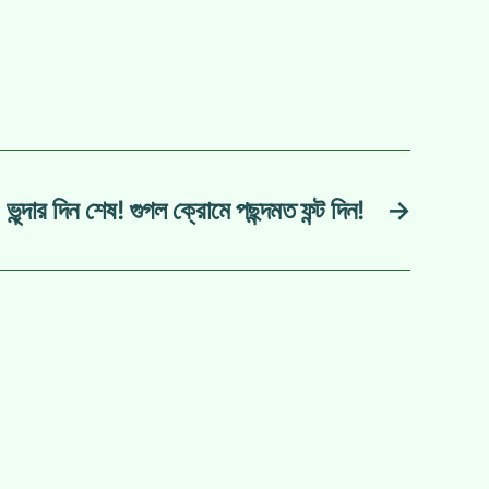
ভৃন্দার দিন শেষ! গুগল ক্রোমে পছন্দমত ফন্ট দিন!
→