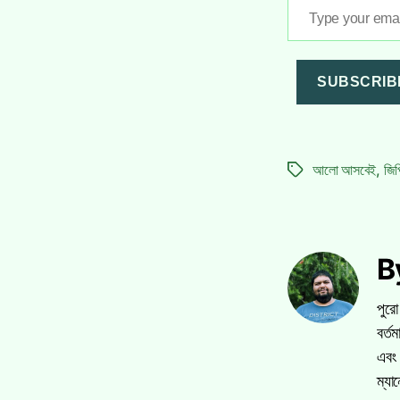
Type
your
email…
SUBSCRIB
আলো আসবেই
,
জিপ
Tags
By
পুরো
বর্ত
এবং 
ম্যা