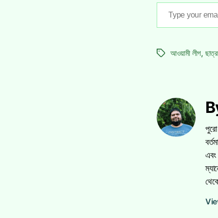
Type
your
email…
আওয়ামী লীগ
,
ছাত্
Tags
By
পুরো
বর্ত
এবং 
ম্যা
থেকে
Vie