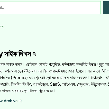
রদল
 সাইফ দি বস ৭
 নাম সাইফ হাসান। ছোটকাল থেকেই প্রযুক্তি, কম্পিউটার সম্পর্কিত বিষয়ে প্রচুর
মানে কর্মরত আছেন উইডেভস এর লিড প্রোডাক্ট ম‍্যানেজার হিসেবে। এর আগে তিন
প্রিমিও (Premio) এর প্রোডাক্ট ম্যানেজার হিসেবে কাজ করেছেন। হিউম্যান সেন্টার্
নেজমেন্ট, ডিজাইন থিংকিং, ওয়ার্ডপ্রেস, SaaS, আইওএস, এন্ড্রয়েড, উইন্ডোজসহ 
 কাজের মধ‍্যে ব্যস্ত থাকতে পছন্দ করেন।
w Archive
→