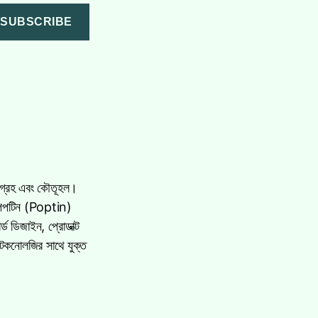
SUBSCRIBE
 আগ্রহ এবং কৌতূহল।
ি পপটিন (Poptin)
ড ডিজাইন, প্রোডাক্ট
টেকনোলজির সাথে যুক্ত