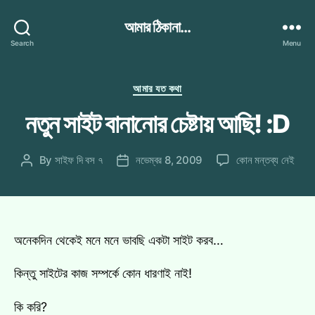
আমার ঠিকানা...
Search
Menu
Categories
আমার যত কথা
নতুন সাইট বানানোর চেষ্টায় আছি! :D
নতুন
By
সাইফ দি বস ৭
নভেম্বর 8, 2009
কোন মন্তব্য নেই
Post
Post
সাইট
author
date
বানানোর
চেষ্টায়
আছি!
:D
অনেকদিন থেকেই মনে মনে ভাবছি একটা সাইট করব…
এ
কিন্তু সাইটের কাজ সম্পর্কে কোন ধারণাই নাই!
কি করি?