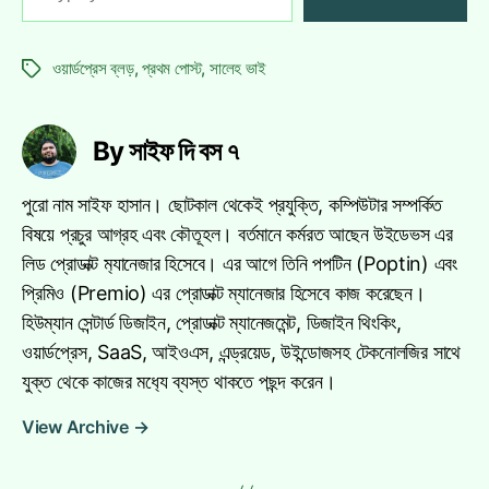
your
email…
ওয়ার্ডপ্রেস ব্লড়
,
প্রথম পোস্ট
,
সালেহ ভাই
Tags
By সাইফ দি বস ৭
পুরো নাম সাইফ হাসান। ছোটকাল থেকেই প্রযুক্তি, কম্পিউটার সম্পর্কিত
বিষয়ে প্রচুর আগ্রহ এবং কৌতূহল। বর্তমানে কর্মরত আছেন উইডেভস এর
লিড প্রোডাক্ট ম‍্যানেজার হিসেবে। এর আগে তিনি পপটিন (Poptin) এবং
প্রিমিও (Premio) এর প্রোডাক্ট ম্যানেজার হিসেবে কাজ করেছেন।
হিউম্যান সেন্টার্ড ডিজাইন, প্রোডাক্ট ম্যানেজমেন্ট, ডিজাইন থিংকিং,
ওয়ার্ডপ্রেস, SaaS, আইওএস, এন্ড্রয়েড, উইন্ডোজসহ টেকনোলজির সাথে
যুক্ত থেকে কাজের মধ‍্যে ব্যস্ত থাকতে পছন্দ করেন।
View Archive
→