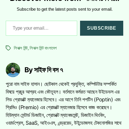
Subscribe to get the latest posts sent to your email.
Type
SUBSCRIBE
your
email…
লিনাক্স মিন্ট
,
লিনাক্স মিন্ট বাংলাদেশ
Tags
By সাইফ দি বস ৭
পুরো নাম সাইফ হাসান। ছোটকাল থেকেই প্রযুক্তি, কম্পিউটার সম্পর্কিত
বিষয়ে প্রচুর আগ্রহ এবং কৌতূহল। বর্তমানে কর্মরত আছেন উইডেভস এর
লিড প্রোডাক্ট ম‍্যানেজার হিসেবে। এর আগে তিনি পপটিন (Poptin) এবং
প্রিমিও (Premio) এর প্রোডাক্ট ম্যানেজার হিসেবে কাজ করেছেন।
হিউম্যান সেন্টার্ড ডিজাইন, প্রোডাক্ট ম্যানেজমেন্ট, ডিজাইন থিংকিং,
ওয়ার্ডপ্রেস, SaaS, আইওএস, এন্ড্রয়েড, উইন্ডোজসহ টেকনোলজির সাথে