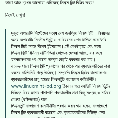
কারণ আজ প্রথম আলোতে বেরিয়েছে লিনাক্স মিন্ট বিডির তথ্য!
নিজেই দেখুন!
মুক্ত অপারেটিং সিস্টেমের মধ্যে বেশ জনপ্রিয় লিনাক্স মিন্ট। লিনাক্সের
অন্য অপারেটিং সিস্টেম উবুন্টু ও ডেবিয়ানের ওপর ভিত্তি করে তৈরি
লিনাক্স মিন্টে আছে বিশেষ ইন্টারফেস।এটি বেশউন্নত এবং সহজ।
লিনাক্স মিন্টে বিভিন্ন মাল্টিমিডিয়া কোডেক দেওয়া আছে, যার ফলে
ইনস্টলেশনের পর কোনো সমস্যা ছাড়াই ব্যবহার করা যায়।
২০০৬ সালে লিনাক্স মিন্ট প্রকাশের পর থেকে এর ব্যবহারকারীদের নানা
ধরনের কমিউনিটি গড়ে উঠেছে। সম্প্রতি লিনাক্স মিন্টের বাংলাদেশের
ব্যবহারকারীদের চালু হয়েছে লিনাক্সমিন্ট বাংলাদেশ কমিউনিটি।
www.linuxmint-bd.org
ঠিকানার ওয়েবসাইটে লিনাক্স মিন্টের
বিভিন্ন বিষয় জানার পাশাপাশি প্রয়োজনীয় নানা কিছু সংগ্রহ ও নামিয়ে
নেওয়া (ডাউনলোড) যাবে।
লিনাক্সমিন্ট বাংলাদেশ কমিউনিটির প্রধান অয়ন খান বলেন, বাংলাদেশে
লিনাক্স মিন্ট ব্যবহারকারী বাড়ানো এবং ব্যবহারকারীদের বিভিন্ন সেবা