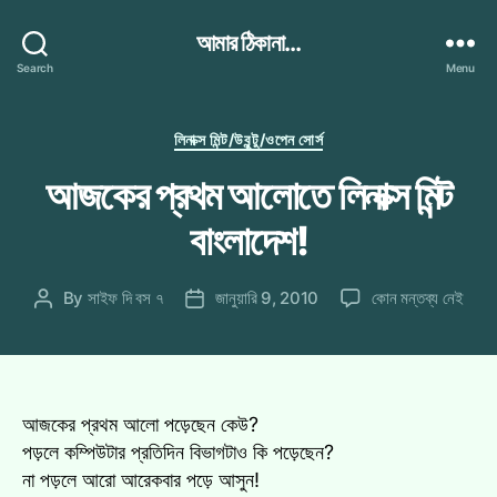
আমার ঠিকানা...
Search
Menu
Categories
লিনাক্স মিন্ট/উবুন্টু/ওপেন সোর্স
আজকের প্রথম আলোতে লিনাক্স মিন্ট
বাংলাদেশ!
আজকের
By
সাইফ দি বস ৭
জানুয়ারি 9, 2010
কোন মন্তব্য নেই
Post
Post
প্রথম
author
date
আলোতে
লিনাক্স
মিন্ট
বাংলাদেশ!
আজকের প্রথম আলো পড়েছেন কেউ?
এ
পড়লে কম্পিউটার প্রতিদিন বিভাগটাও কি পড়েছেন?
না পড়লে আরো আরেকবার পড়ে আসুন!