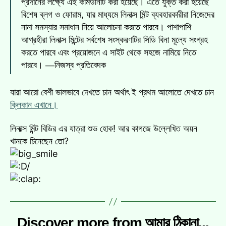
প্রদানের লক্ষ্যে এই কমিউনিটি করা হয়েছে। এতে যুক্ত করা হয়েছে
বিশেষ ব্লগ ও ফোরাম, যার মাধ্যমে লিনাক্স মিন্ট ব্যবহারকারীরা নিজেদের
নানা সমস্যার সমাধান নিয়ে আলোচনা করতে পারবে। পাশাপাশি
আগ্রহীরা লিনাক্স মিন্টের সর্বশেষ সংস্করণটির সিডি বিনা মূল্যে সংগ্রহ
করতে পারবে এবং প্রয়োজনে এ সাইট থেকে সহজে নামিয়ে নিতে
পারবে। —নিজস্ব প্রতিবেদক
যারা আরো বেশী ভালভাবে দেখতে চান অর্থাৎ ই প্রথম আলোতে দেখতে চান
ক্লিকান এখানে।
লিনাক্স মিন্ট বিডির এর যাত্রা শুভ হোক! আর কাগজে উল্লেখিত অয়ন
খানকে চিনেছেন তো?
Discover more from আমার ঠিকানা...