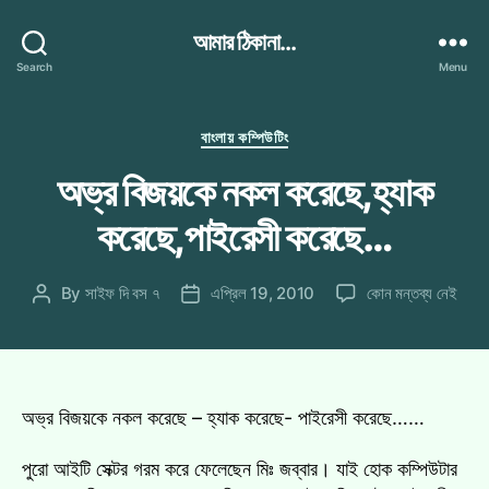
আমার ঠিকানা...
Search
Menu
Categories
বাংলায় কম্পিউটিং
অভ্র বিজয়কে নকল করেছে,হ্যাক
করেছে,পাইরেসী করেছে…
অভ্র
By
সাইফ দি বস ৭
এপ্রিল 19, 2010
কোন মন্তব্য নেই
Post
Post
বিজয়কে
author
date
নকল
করেছে,হ্যাক
করেছে,পাইরেসী
করেছে…
অভ্র বিজয়কে নকল করেছে – হ্যাক করেছে- পাইরেসী করেছে……
এ
পুরো আইটি সেক্টর গরম করে ফেলেছেন মিঃ জব্বার। যাই হোক কম্পিউটার