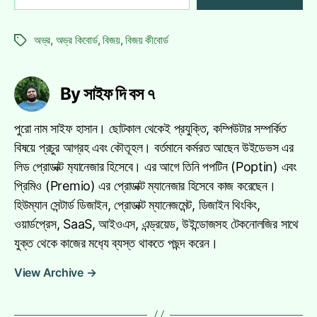
অভ্র
,
অভ্র কিবোর্ড
,
বিজয়
,
বিজয় কীবোর্ড
Tags
By সাইফ দি বস ৭
পুরো নাম সাইফ হাসান। ছোটকাল থেকেই প্রযুক্তি, কম্পিউটার সম্পর্কিত
বিষয়ে প্রচুর আগ্রহ এবং কৌতূহল। বর্তমানে কর্মরত আছেন উইডেভস এর
লিড প্রোডাক্ট ম‍্যানেজার হিসেবে। এর আগে তিনি পপটিন (Poptin) এবং
প্রিমিও (Premio) এর প্রোডাক্ট ম্যানেজার হিসেবে কাজ করেছেন।
হিউম্যান সেন্টার্ড ডিজাইন, প্রোডাক্ট ম্যানেজমেন্ট, ডিজাইন থিংকিং,
ওয়ার্ডপ্রেস, SaaS, আইওএস, এন্ড্রয়েড, উইন্ডোজসহ টেকনোলজির সাথে
যুক্ত থেকে কাজের মধ‍্যে ব্যস্ত থাকতে পছন্দ করেন।
View Archive
→