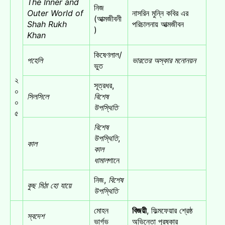
The Inner and
নিজ
Outer World of
নাসরিন মুন্নি কবির এর
(আত্মজীবনী
Shah Rukh
পরিচালনায় আত্মজীবন
)
Khan
কিষেণলাল/
পহেলি
ভারতের অস্কার মনোনয়ন
ভুত
২
সূত্রধর,
০
সিলসিলে
বিশেষ
০
উপস্থিতি
৫
বিশেষ
উপস্থিতি
,
কাল
কাল
ধামাল
গানে
নিজ,
বিশেষ
কুছ মিঠা হো যায়ে
উপস্থিতি
মোহন
বিজয়ী
, ফিল্মফেয়ার শ্রেষ্ঠ
স্বদেশ
ভার্গভ
অভিনেতা পুরষ্কার