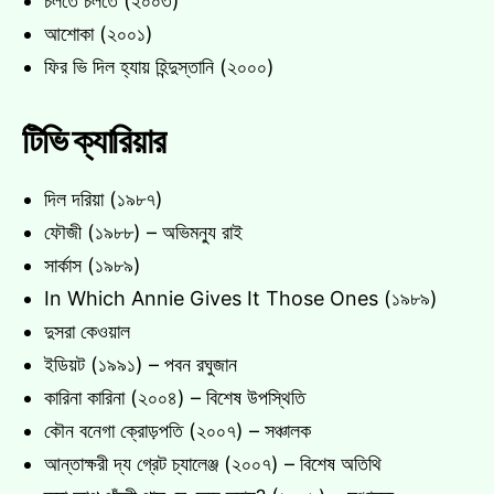
চলতে চলতে (২০০৩)
আশোকা (২০০১)
ফির ভি দিল হ্যায় হিন্দুস্তানি (২০০০)
টিভি ক্যারিয়ার
দিল দরিয়া (১৯৮৭)
ফৌজী (১৯৮৮) – অভিমন্যু রাই
সার্কাস (১৯৮৯)
In Which Annie Gives It Those Ones (১৯৮৯)
দুসরা কেওয়াল
ইডিয়ট (১৯৯১) – পবন রঘুজান
কারিনা কারিনা (২০০৪) – বিশেষ উপস্থিতি
কৌন বনেগা ক্রোড়পতি (২০০৭) – সঞ্চালক
আন্তাক্ষরী দ্য গ্রেট চ্যালেঞ্জ (২০০৭) – বিশেষ অতিথি