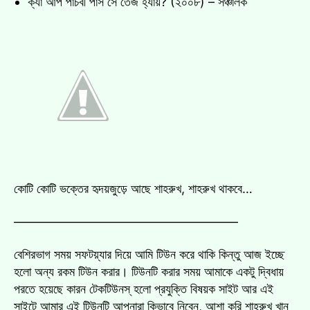
ক্যা আপ পাঁচবী পাস সে তেজ হ্যায়? (২০০৮) – সঞ্চালক
কোটি কোটি ভক্তের হৃদয়জুড়ে আছে শাহরুখ, শাহরুখ থাকবে…
——————————————————
বেশিরভাগ সময় সফটয়্যার দিয়ে আমি টিউন করে থাকি কিন্তু আজ ইচ্ছে
হলো অন্য রকম টিউন করার। টিউনটি করার সময় আমাকে একটু দ্বিধায়
পরতে হয়েছে কারন টেকটিউনস্ হলো প্রযুক্তি বিষয়ক সাইট আর এই
সাইটে আমার এই টিউনটি আপনারা কিভাবে নিবেন, আশা করি শাহরুখ খান