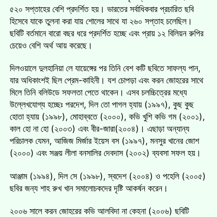
৫২০ সপ্তাহের বেশি প্রদর্শিত হয়। ভারতের সর্বাধিকবার প্রচারিত ছবি
হিসেবে যাকে তুলনা করা যায় শোলের সাথে যা ২৬০ সপ্তাহ চলেছিল।
ছবিটি বর্তমানে বারো বছর ধরে প্রদর্শিত হচ্ছে এবং প্রায় ১২ বিলিয়ন রুপির
চেয়েও বেশি অর্থ আয় করেছে।
দিলওয়ালে দুলহানিয়া লে যায়েঙ্গের পর তিনি বেশ কটি ছবিতে সাফল্য পান,
যার অধিকাংশই ছিল প্রেম-কাহিনী। যশ চোপড়া এবং করন জোহরের সাথে
মিলে তিনি বলিউডে সফলতা পেতে থাকেন। এসব চলচ্চিত্রের মধ্যে
উল্লেখযোগ্য হচ্ছেঃ পরদেশ, দিল তো পাগল হ্যায় (১৯৯৭), কুছ কুছ
হোতা হ্যায় (১৯৯৮), মোহাব্বতে (২০০০), কভি খুশি কভি গম (২০০১),
কাল হো না হো (২০০৩) এবং বীর-জারা(২০০৪)। এছাড়া অন্যান্য
পরিচালক যেমন, আজিজ মির্জার ইয়েস বস (১৯৯৭), মনসুর খানের জোশ
(২০০০) এবং সঞ্জয় লীলা বনসালির দেবদাস (২০০২) ব্যবসা সফল হয়।
আঞ্জাম (১৯৯৪), দিল সে (১৯৯৮), স্বদেশ (২০০৪) ও পহেলি (২০০৫)
ছবির জন্য শাহ রুখ খান সমালোচকদের দৃষ্টি আকর্ষন করেন।
২০০৬ সালে করন জোহরের কভি আলবিদা না কেহনা (২০০৬) ছবিটি