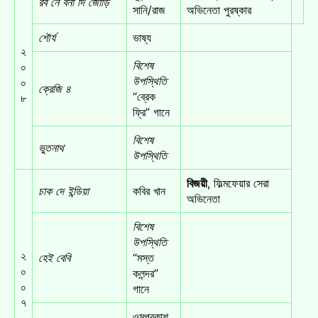
রব নে বনা দি জোড়ি
সানি/রাজ
অভিনেতা পুরষ্কার
শৌর্য
ভাষ্য
২
বিশেষ
০
উপস্থিতি
০
ক্রেজি ৪
“ব্রেক
৮
ফ্রি” গানে
বিশেষ
ভুতনাথ
উপস্থিতি
বিজয়ী
, ফিল্মফেয়ার সেরা
চাক দে ইন্ডিয়া
কবির খান
অভিনেতা
বিশেষ
উপস্থিতি
২
হেই বেবি
“মস্ত
০
কলন্দর”
০
গানে
৭
ওমপ্রকাশ