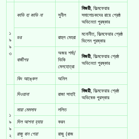
বিজয়ী
, ফিল্মফেয়ার
কাভি হা কাভি না
সুনীল
সমালোচকদের রায়ে শ্রেষ্ঠ
অভিনেতা পুরষ্কার
১
মনোনীত, ফিল্মফেয়ার শ্রেষ্ঠ
ডর
রাহুল মেহরা
৯
ভিলেন পুরষ্কার
৯
অজয় শর্মা/
৩
বিজয়ী
, ফিল্মফেয়ার শ্রেষ্ঠ
বাজীগর
ভিকি
অভিনেতা পুরষ্কার
মেলহোত্রা
কিং আঙ্কেল
অনিল
বিজয়ী
, ফিল্মফেয়ার শ্রেষ্ঠ
দিওয়ানা
রাজা সাহাই
অভিষেক পুরস্কার
মায়া মেমসাব
ললিত
১
৯
দিল আশনা হ্যায়
করন
৯
রাজু বান গেয়া
রাজু (রাজ
২