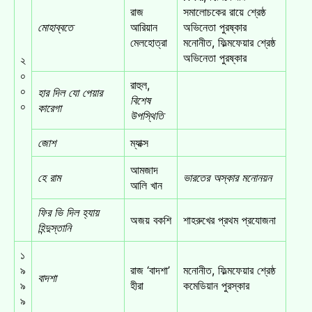
রাজ
সমালোচকের রায়ে শ্রেষ্ঠ
মোহাব্বতে
আরিয়ান
অভিনেতা পুরষ্কার
মেলহোত্রা
মনোনীত, ফিল্মফেয়ার শ্রেষ্ঠ
অভিনেতা পুরষ্কার
২
০
রাহুল,
০
হার দিল যো পেয়ার
বিশেষ
০
কারেগা
উপস্থিতি
জোশ
ম্যাক্স
আমজাদ
হে রাম
ভারতের অস্কার মনোনয়ন
আলি খান
ফির ভি দিল হ্যায়
অজয় বকশি
শাহরুখের প্রথম প্রযোজনা
হিন্দুস্তানি
১
৯
রাজ ‘বাদশা’
মনোনীত, ফিল্মফেয়ার শ্রেষ্ঠ
বাদশা
৯
হীরা
কমেডিয়ান পুরস্কার
৯