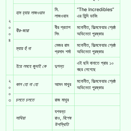
মি.
“The Incredibles”
হাম হ্যায় লাজওয়াব
লাজওয়াব
এর হিন্দি ডাবিং
২
০
বীর প্রতাপ
মনোনীত, ফিল্মফেয়ার শ্রেষ্ঠ
বীর-জারা
০
সিং
অভিনেতা পুরষ্কার
৪
মেজর রাম
মনোনীত, ফিল্মফেয়ার শ্রেষ্ঠ
ম্যায় হুঁ না
প্রসাদ শর্মা
অভিনেতা পুরষ্কার
এই ছবি বানাতে প্রায় ১০
ইয়ে লমহে জুদাই কে
দুশন্ত
বছর লেগেছে
২
মনোনীত, ফিল্মফেয়ার শ্রেষ্ঠ
কাল হো না হো
আমন মাথুর
০
অভিনেতা পুরষ্কার
০
চলতে চলতে
রাজ মাথুর
৩
যশবন্ত
সাথিয়া
রাও,
বিশেষ
উপস্থিতি