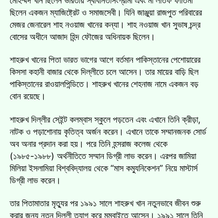
মোহম্মদ খান ছিলেন ভারতীয় স্বাধীনতাসংগ্রামী এবং মা লতিফ ফাতিমা
সম্পর্কে
ছিলেন একজন ম্যাজিষ্ট্রেট ও সমাজসেবী। যিনি জাঞ্জুয়া রাজপুত পরিবারের
কিছু
মেজর জেনারেল শাহ নওয়াজ খানের কন্যা। শাহ নওয়াজ খান সুভাষ চন্দ্র
তথ্য…
বোসের অধীনে আজাদ হিন্দ ফৌজের অধিনায়ক ছিলেন।
۩♥۩
এ
শাহরুখ খানের পিতা ভারত ভাগের আগে বর্তমান পাকিস্তানের পেশোয়ারের
কিসসা কহানী বাজার থেকে দিল্লীতে চলে আসেন। তার মায়ের বাড়ি ছিল
পাকিস্তানের রাওয়ালপিন্ডিতে। শাহরুখ খানের শেহনাজ নামে একজন বড়
বোন রয়েছে।
শাহরুখ দিল্লীর সেইন্ট কলম্বাস স্কুলে পড়তেন এবং এখানে তিনি ক্রীড়া,
নাটক ও পড়াশোনায় কৃতিত্ব অর্জন করেন। এখানে তাকে সম্মানজনক সোর্ড
অব অনার প্রদান করা হয়। পরে তিনি হন্সরাজ কলেজ থেকে
(১৯৮৫-১৯৮৮) অর্থনীতিতে সম্মান ডিগ্রী লাভ করেন। এরপর জামিয়া
মিলিয়া ইসলামিয়া বিশ্ববিদ্যালয় থেকে “মাস কম্যুনিকেশন” নিয়ে মাস্টার্স
ডিগ্রী লাভ করেন।
তার পিতামাতার মৃত্যুর পর ১৯৯১ সালে শাহরুখ খান নতুনভাবে জীবন শুরু
করার জন্য নতুন দিল্লী ত্যাগ করে মুম্বাইতে আসেন। ১৯৯১ সালে তিনি