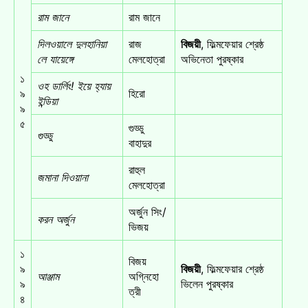
রাম জানে
রাম জানে
দিলওয়ালে দুলহানিয়া
রাজ
বিজয়ী
, ফিল্মফেয়ার শ্রেষ্ঠ
লে যায়েঙ্গে
মেলহোত্রা
অভিনেতা পুরষ্কার
১
ওহ ডার্লিং! ইয়ে হ্যায়
৯
হিরো
ইন্ডিয়া
৯
৫
গুড্ডু
গুড্ডু
বাহাদুর
রাহুল
জমানা দিওয়ানা
মেলহোত্রা
অর্জুন সিং/
করন অর্জুন
ভিজয়
১
বিজয়
৯
বিজয়ী
, ফিল্মফেয়ার শ্রেষ্ঠ
আঞ্জাম
অগ্নিহো
৯
ভিলেন পুরষ্কার
ত্রী
৪