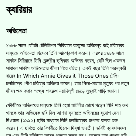
ক্যারিয়ার
অভিনেতা
১৯৮৮ সালে ফৌজী টেলিভিশন সিরিয়ালে কমান্ডো অভিমন্যু রাই চরিত্রের
মাধ্যমে অভিনেতা হিসেবে তিনি আত্মপ্রকাশ করেন। এরপর ১৯৮৯ সালে
সার্কাস সিরিয়ালে তিনি কেন্দ্রীয় ভূমিকায় অভিনয় করেন, যেটি ছিল একজন
সাধারন সার্কাস অভিনেতার জীবন নিয়ে রচিত। একই বছর তিনি অরুন্ধতী
রায়ের In Which Annie Gives it Those Ones টেলি-
চলচ্চিত্রে গৌণ চরিত্রে অভিনয় করেন। তার পিতা-মাতার মৃত্যুর পর নতুন
জীবন শুরু করার লক্ষ্যে শাহরুখ নয়াদিল্লী ছেড়ে মুম্বাই পাড়ি জমান।
ফৌজীতে অভিনয়ের মাধ্যমে তিনি হেমা মালিনীর চোখে পড়েন যিনি শাহ রুখ
খানকে তার অভিষেক ছবি দিল আশনা হ্যায়তে অভিনয়ের সুযোগ দেন।
দিওয়ানা (১৯৯২) ছবির মাধ্যমে তিনি চলচ্চিত্রের জগতে যাত্রা শুরু
করেন। এ ছবিতে তার বিপরীতে ছিলেন দিব্যা ভারতী। ছবিটি ব্যবসাসফল
হয় এবং তিনি বলিউডে আসন গাড়তে সক্ষম হন। আসলে তার প্রথম ছবি