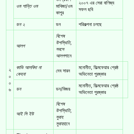
২০০৭ এর সেরা বাণিজ্য
ওম শান্তি ওম
মাখিজা/ওম
সফল ছবি
কাপুর
ডন ২
ডন
পরিকল্পনা চলছে
বিশেষ
উপস্থিতি
,
আলগ
সবসে
আলগ
গানে
কাভি আলবিদা না
মনোনীত, ফিল্মফেয়ার শ্রেষ্ঠ
২
দেব সারন
কেহনা
অভিনেতা পুরষ্কার
০
০
মনোনীত, ফিল্মফেয়ার শ্রেষ্ঠ
ডন
ডন/বিজয়
৬
অভিনেতা পুরষ্কার
বিশেষ
উপস্থিতি
,
আই সি ইউ
সুবাহ
সুবাহ
হানে