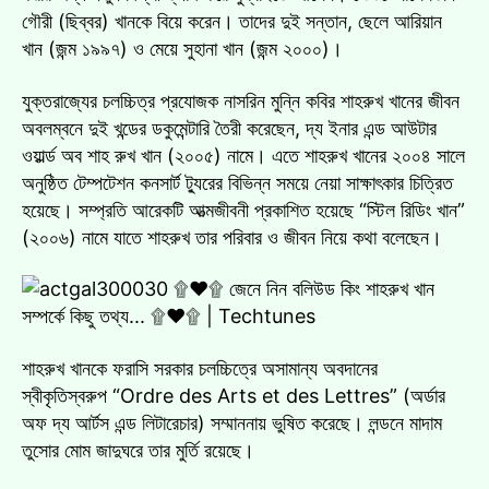
গৌরী (ছিব্বর) খানকে বিয়ে করেন। তাদের দুই সন্তান, ছেলে আরিয়ান
খান (জন্ম ১৯৯৭) ও মেয়ে সুহানা খান (জন্ম ২০০০)।
যুক্তরাজ্যের চলচ্চিত্র প্রযোজক নাসরিন মুন্নি কবির শাহরুখ খানের জীবন
অবলম্বনে দুই খন্ডের ডকুমেন্টারি তৈরী করেছেন, দ্য ইনার এন্ড আউটার
ওয়ার্ল্ড অব শাহ রুখ খান (২০০৫) নামে। এতে শাহরুখ খানের ২০০৪ সালে
অনুষ্ঠিত টেম্পটেশন কনসার্ট ট্যুরের বিভিন্ন সময়ে নেয়া সাক্ষাৎকার চিত্রিত
হয়েছে। সম্প্রতি আরেকটি আত্মজীবনী প্রকাশিত হয়েছে “স্টিল রিডিং খান”
(২০০৬) নামে যাতে শাহরুখ তার পরিবার ও জীবন নিয়ে কথা বলেছেন।
শাহরুখ খানকে ফরাসি সরকার চলচ্চিত্রে অসামান্য অবদানের
স্বীকৃতিস্বরুপ “Ordre des Arts et des Lettres” (অর্ডার
অফ দ্য আর্টস এন্ড লিটারেচার) সম্মাননায় ভুষিত করেছে। লন্ডনে মাদাম
তুসোর মোম জাদুঘরে তার মুর্তি রয়েছে।