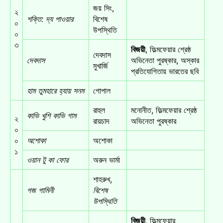
জয় সিং,
২
শক্তি: দ্য পাওয়ার
বিশেষ
০
উপস্থিতি
০
৩
বিজয়ী
, ফিল্মফেয়ার শ্রেষ্ঠ
দেবদাস
দেবদাস
অভিনেতা পুরষ্কার, অস্কার
মুখার্জি
প্রতিযোগিতায় ভারতের ছবি
হাম তুমহারে হ্যায় সনম
গোপাল
রাহুল
মনোনীত, ফিল্মফেয়ার শ্রেষ্ঠ
কাভি খুশি কাভি গাম
২
রায়চাদ
অভিনেতা পুরষ্কার
০
০
অশোকা
অশোকা
১
ওয়ান টু কা ফোর
অরুন ভার্মা
শাহরুখ,
গজ গামিনী
বিশেষ
উপস্থিতি
বিজয়ী
, ফিল্মফেয়ার