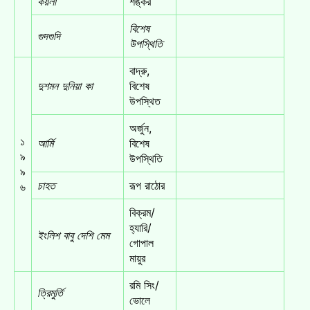
কয়লা
শঙ্কর
বিশেষ
গুদগুদি
উপস্থিতি
বাদ্রু,
দুশমন দুনিয়া কা
বিশেষ
উপস্থিত
অর্জুন,
১
আর্মি
বিশেষ
৯
উপস্থিতি
৯
চাহত
রূপ রাঠোর
৬
বিক্রম/
হ্যারি/
ইংলিশ বাবু দেশি মেম
গোপাল
মায়ুর
রমি সিং/
ত্রিমুর্তি
ভোলে