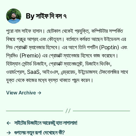
By সাইফ দি বস ৭
পুরো নাম সাইফ হাসান। ছোটকাল থেকেই প্রযুক্তি, কম্পিউটার সম্পর্কিত
বিষয়ে প্রচুর আগ্রহ এবং কৌতূহল। বর্তমানে কর্মরত আছেন উইডেভস এর
লিড প্রোডাক্ট ম‍্যানেজার হিসেবে। এর আগে তিনি পপটিন (Poptin) এবং
প্রিমিও (Premio) এর প্রোডাক্ট ম্যানেজার হিসেবে কাজ করেছেন।
হিউম্যান সেন্টার্ড ডিজাইন, প্রোডাক্ট ম্যানেজমেন্ট, ডিজাইন থিংকিং,
ওয়ার্ডপ্রেস, SaaS, আইওএস, এন্ড্রয়েড, উইন্ডোজসহ টেকনোলজির সাথে
যুক্ত থেকে কাজের মধ‍্যে ব্যস্ত থাকতে পছন্দ করেন।
View Archive
→
←
সাইটের ডিজাইনে আরেকটু হাত লাগালাম!
→
গুগলের নতুন রূপ! দেখেছেন কী?