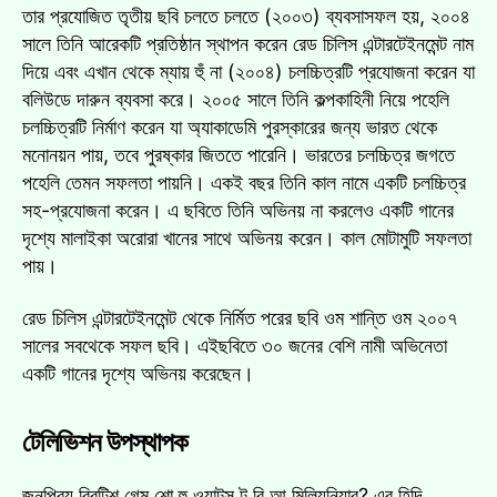
তার প্রযোজিত তৃতীয় ছবি চলতে চলতে (২০০৩) ব্যবসাসফল হয়, ২০০৪
সালে তিনি আরেকটি প্রতিষ্ঠান স্থাপন করেন রেড চিলিস এন্টারটেইনমেন্ট নাম
দিয়ে এবং এখান থেকে ম্যায় হুঁ না (২০০৪) চলচ্চিত্রটি প্রযোজনা করেন যা
বলিউডে দারুন ব্যবসা করে। ২০০৫ সালে তিনি কল্পকাহিনী নিয়ে পহেলি
চলচ্চিত্রটি নির্মাণ করেন যা অ্যাকাডেমি পুরস্কারের জন্য ভারত থেকে
মনোনয়ন পায়, তবে পুরষ্কার জিততে পারেনি। ভারতের চলচ্চিত্র জগতে
পহেলি তেমন সফলতা পায়নি। একই বছর তিনি কাল নামে একটি চলচ্চিত্র
সহ-প্রযোজনা করেন। এ ছবিতে তিনি অভিনয় না করলেও একটি গানের
দৃশ্যে মালাইকা অরোরা খানের সাথে অভিনয় করেন। কাল মোটামুটি সফলতা
পায়।
রেড চিলিস এন্টারটেইনমেন্ট থেকে নির্মিত পরের ছবি ওম শান্তি ওম ২০০৭
সালের সবথেকে সফল ছবি। এইছবিতে ৩০ জনের বেশি নামী অভিনেতা
একটি গানের দৃশ্যে অভিনয় করেছেন।
টেলিভিশন উপস্থাপক
জনপ্রিয় ব্রিটিশ গেম শো হু ওয়ান্টস টু বি আ মিলিয়নিয়ার? এর হিন্দি