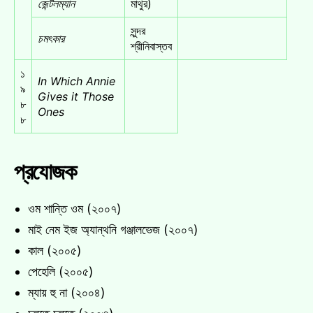
জেন্টলম্যান
মাথুর)
সুন্দর
চমৎকার
শ্রীনিবাস্তব
১
In Which Annie
৯
Gives it Those
৮
Ones
৮
প্রযোজক
ওম শান্তি ওম (২০০৭)
মাই নেম ইজ অ্যান্থনি গঞ্জালভেজ (২০০৭)
কাল (২০০৫)
পেহেলি (২০০৫)
ম্যায় হু না (২০০৪)