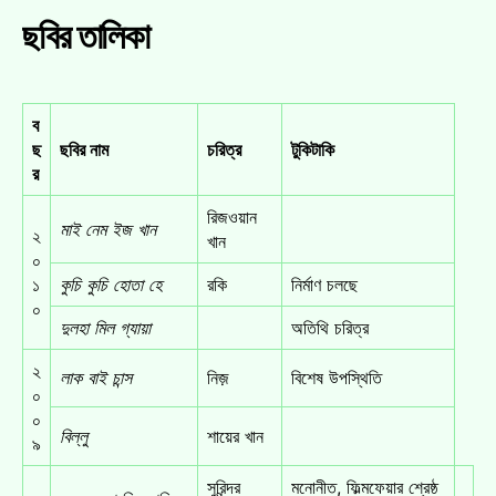
ছবির তালিকা
ব
ছ
ছবির নাম
চরিত্র
টুকিটাকি
র
রিজওয়ান
মাই নেম ইজ খান
২
খান
০
১
কুচি কুচি হোতা হে
রকি
নির্মাণ চলছে
০
দুলহা মিল গ্যায়া
অতিথি চরিত্র
২
লাক বাই চান্স
নিজ়
বিশেষ উপস্থিতি
০
০
বিল্লু
শায়ের খান
৯
সুরিন্দর
মনোনীত, ফিল্মফেয়ার শ্রেষ্ঠ