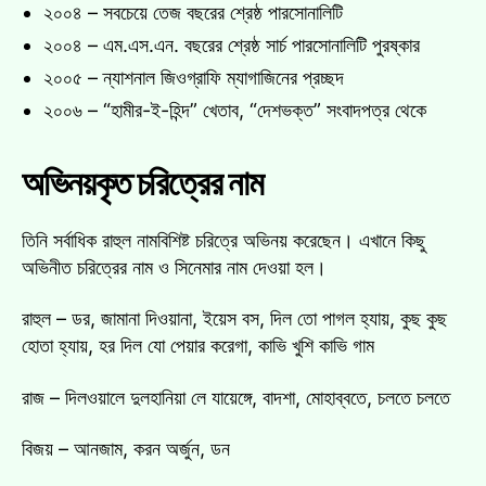
২০০৪ – সবচেয়ে তেজ বছরের শ্রেষ্ঠ পারসোনালিটি
২০০৪ – এম.এস.এন. বছরের শ্রেষ্ঠ সার্চ পারসোনালিটি পুরষ্কার
২০০৫ – ন্যাশনাল জিওগ্রাফি ম্যাগাজিনের প্রচ্ছদ
২০০৬ – “হামীর-ই-হিন্দ” খেতাব, “দেশভক্ত” সংবাদপত্র থেকে
অভিনয়কৃত চরিত্রের নাম
তিনি সর্বাধিক রাহুল নামবিশিষ্ট চরিত্রে অভিনয় করেছেন। এখানে কিছু
অভিনীত চরিত্রের নাম ও সিনেমার নাম দেওয়া হল।
রাহুল – ডর, জামানা দিওয়ানা, ইয়েস বস, দিল তো পাগল হ্যায়, কুছ কুছ
হোতা হ্যায়, হর দিল যো পেয়ার করেগা, কাভি খুশি কাভি গাম
রাজ – দিলওয়ালে দুলহানিয়া লে যায়েঙ্গে, বাদশা, মোহাব্বতে, চলতে চলতে
বিজয় – আনজাম, করন অর্জুন, ডন