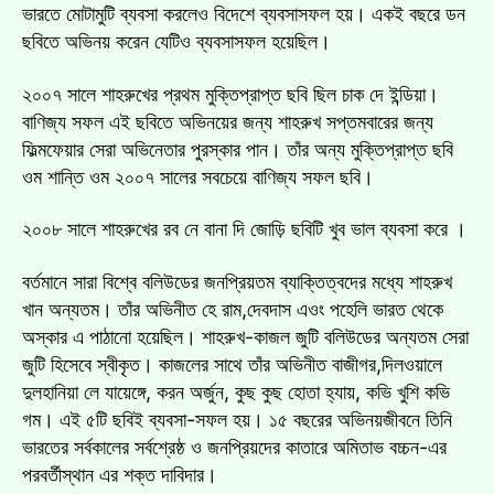
ভারতে মোটামুটি ব্যবসা করলেও বিদেশে ব্যবসাসফল হয়। একই বছরে ডন
ছবিতে অভিনয় করেন যেটিও ব্যবসাসফল হয়েছিল।
২০০৭ সালে শাহরুখের প্রথম মুক্তিপ্রাপ্ত ছবি ছিল চাক দে ইন্ডিয়া।
বাণিজ্য সফল এই ছবিতে অভিনয়ের জন্য শাহরুখ সপ্তমবারের জন্য
ফিল্মফেয়ার সেরা অভিনেতার পুরস্কার পান। তাঁর অন্য মুক্তিপ্রাপ্ত ছবি
ওম শান্তি ওম ২০০৭ সালের সবচেয়ে বাণিজ্য সফল ছবি।
২০০৮ সালে শাহরুখের রব নে বানা দি জোড়ি ছবিটি খুব ভাল ব্যবসা করে ।
বর্তমানে সারা বিশ্বে বলিউডের জনপ্রিয়তম ব্যাক্তিত্বদের মধ্যে শাহরুখ
খান অন্যতম। তাঁর অভিনীত হে রাম,দেবদাস এওং পহেলি ভারত থেকে
অস্কার এ পাঠানো হয়েছিল। শাহরুখ-কাজল জুটি বলিউডের অন্যতম সেরা
জুটি হিসেবে স্বীকৃত। কাজলের সাথে তাঁর অভিনীত বাজীগর,দিলওয়ালে
দুলহানিয়া লে যায়েঙ্গে, করন অর্জুন, কুছ কুছ হোতা হ্যায়, কভি খুশি কভি
গম। এই ৫টি ছবিই ব্যবসা-সফল হয়। ১৫ বছরের অভিনয়জীবনে তিনি
ভারতের সর্বকালের সর্বশ্রেষ্ঠ ও জনপ্রিয়দের কাতারে অমিতাভ বচ্চন-এর
পরবর্তীস্থান এর শক্ত দাবিদার।